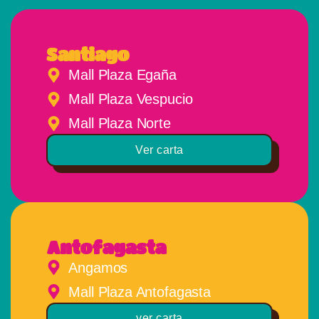
Santiago
Mall Plaza Egaña
Mall Plaza Vespucio
Mall Plaza Norte
Ver carta
Antofagasta
Angamos
Mall Plaza Antofagasta
ver carta